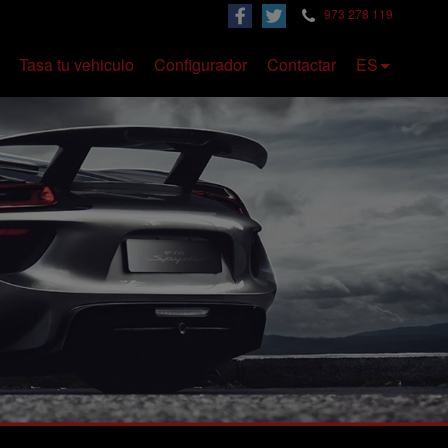
973 278 119
Tasa tu vehiculo
Configurador
Contactar
ES