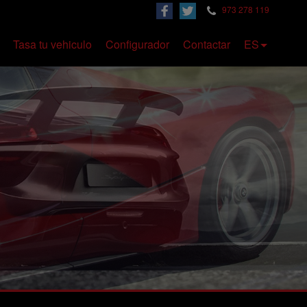
973 278 119
Tasa tu vehiculo
Configurador
Contactar
ES