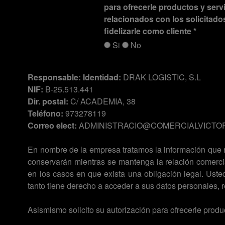
para ofrecerle productos y serv
relacionados con los solicitado
fidelizarle como cliente *
Si
No
Responsable:
Identidad:
DRAK LOGISTIC, S.L
NIF:
B-25.513.441
Dir. postal:
C/ ACADEMIA, 38
Teléfono:
973278119
Correo elect:
ADMINISTRACIO@COMERCIALVICTO
En nombre de la empresa tratamos la información que nos 
conservarán mientras se mantenga la relación comercia
en los casos en que exista una obligación legal. Ust
tanto tiene derecho a acceder a sus datos personales, r
Asismismo solicito su autorización para ofrecerle produc