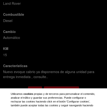
Land Rover
Combustible
Diesel
Cambio
Automático
KM
15
Características
Nuevo evoque cabrio ya disponemos de alguna unidad para
entrega inmediata , consulte..
Volver
Solicitar información
Utilizamos
cookies
propias y de terceros para personalizar el contenido,
analizar el tráfico y guardar sus preferencias. Puede configurar o
rechazar las cookies haciendo click en el botón 'Configurar cookies',
también puede aceptar todas las cookies y seguir navegando haciendo