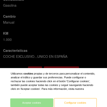
Gasolina
Cambio
Manual
KM
1.000
Características
COCHE EXCLUSIVO...UNICO EN ESPAÑA
Volver
Solicitar información
Utilizamos
cookies
propias y de terceros para personalizar el contenido,
analizar el tráfico y guardar sus preferencias. Puede configurar o
rechazar las cookies haciendo click en el botón 'Configurar cookies',
también puede aceptar todas las cookies y seguir navegando haciendo
click en 'Aceptar cookies'. Para más información, visita nuestra
política de
cookies
.
Aceptar cookies
Configurar cookies