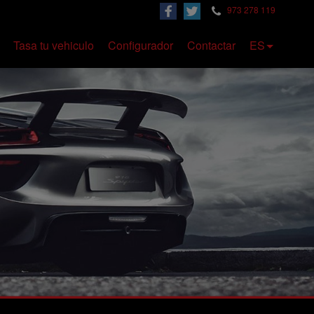
973 278 119
Tasa tu vehiculo
Configurador
Contactar
ES