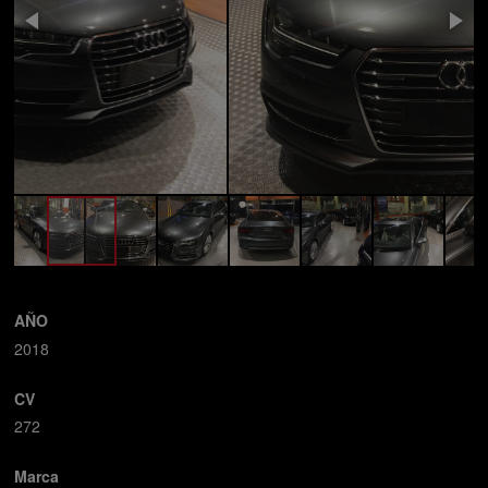
AÑO
2018
CV
272
Marca