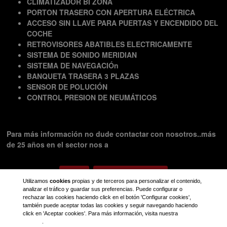
CLIMATIZADOR BI ZONA
PORTON TRASERO CON APERTURA ELÉCTRICA
ACCESO SIN LLAVE PARA PUERTAS Y ENCENDIDO DEL
COCHE
RETROVISORES ABATIBLES ELECTRICAMENTE
SISTEMA DE SONIDO MERIDIAN
SISTEMA DE NAVEGACIÓn
BANQUETA TRASERA 3 PLAZAS
SENSOR DE POLUCIÓN
CONTROL PRESION DE NEUMÁTICOS
Para más información no dude contactar con nosotros..más
de 25 años en el sector nos a
Volver
Solicitar información
Utilizamos
cookies
propias y de terceros para personalizar el contenido,
analizar el tráfico y guardar sus preferencias. Puede configurar o
rechazar las cookies haciendo click en el botón 'Configurar cookies',
también puede aceptar todas las cookies y seguir navegando haciendo
click en 'Aceptar cookies'. Para más información, visita nuestra
política de
cookies
.