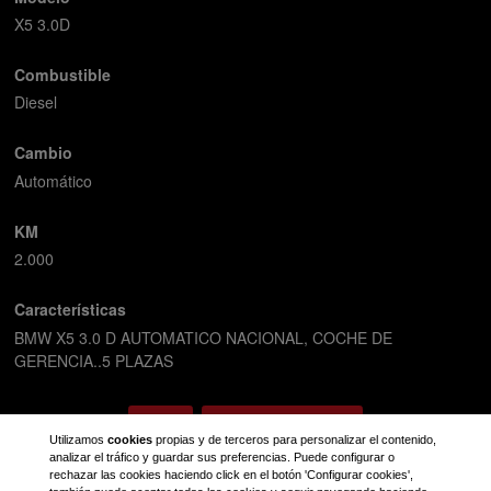
X5 3.0D
Combustible
Diesel
Cambio
Automático
KM
2.000
Características
BMW X5 3.0 D AUTOMATICO NACIONAL, COCHE DE
GERENCIA..5 PLAZAS
Volver
Solicitar información
Utilizamos
cookies
propias y de terceros para personalizar el contenido,
analizar el tráfico y guardar sus preferencias. Puede configurar o
rechazar las cookies haciendo click en el botón 'Configurar cookies',