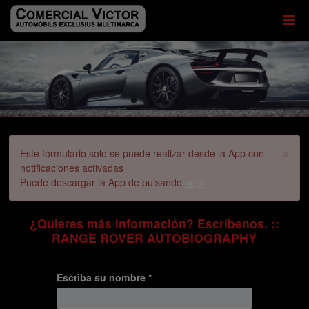
×
Este formulario solo se puede realizar desde la App con
notificaciones activadas
Puede descargar la App de pulsando
aquí
¿Quieres más información? Escríbenos. ::
RANGE ROVER AUTOBIOGRAPHY
Escriba su nombre *