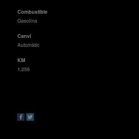
Combustible
Gasolina
Canvi
Automàtic
KM
1.256