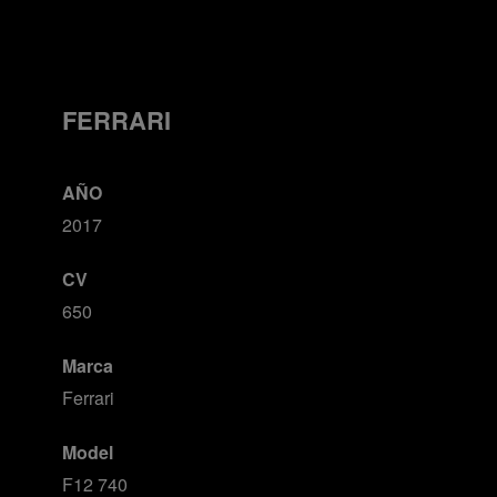
FERRARI
AÑO
2017
CV
650
Marca
Ferrari
Model
F12 740