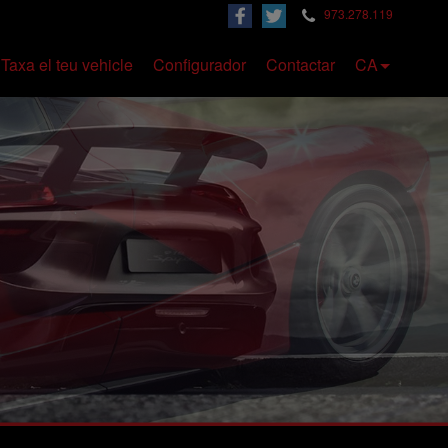
973.278.119
Taxa el teu vehicle
Configurador
Contactar
CA